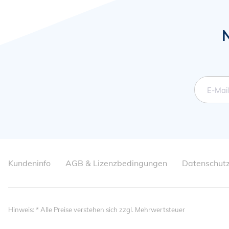
Pflich
E-Mai
Navigation
Kundeninfo
AGB & Lizenzbedingungen
Datenschut
überspringen
Hinweis: * Alle Preise verstehen sich zzgl. Mehrwertsteuer