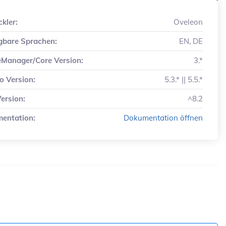
kler:
Oveleon
gbare Sprachen:
EN, DE
eManager/Core Version:
3.*
o Version:
5.3.* || 5.5.*
ersion:
^8.2
entation:
Dokumentation öffnen