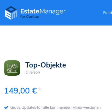
Naviga
Fund
Features
Komponente
Verwaltung
Schnittstelle
Top-Objekte
Oveleon
149,00
€
Gratis Updates für alle kommenden Minor-Versionen