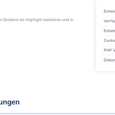
Entwic
m Bestand als Highlight markieren und in
Verfü
Estat
Conta
PHP V
Dokum
rungen