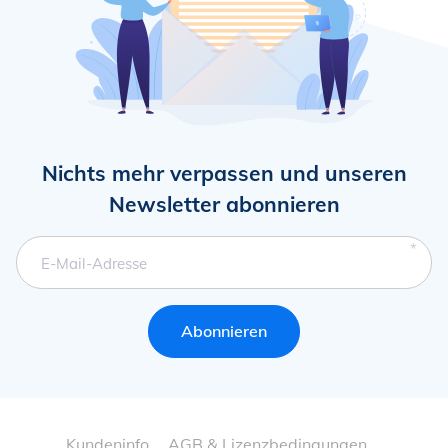
Nichts mehr verpassen und unseren
Newsletter abonnieren
Pflichtfeld
E-Mail-Adresse
Abonnieren
Navigation
Kundeninfo
AGB & Lizenzbedingungen